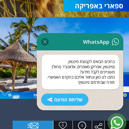
ספארי באפריקה
WhatsApp
ברוכים הבאים לקבוצת פינגווין.
(פינגווין, אפריקן סאפריס, אדוונצ'ר טרוול)
מעוניינים לקבל מידע?
כתבו לנו כאן ונחזור אליכם בהקדם האפשרי.
נופש בזנזיבר
תודה שבחרתם פינגווין!
שליחת הודעה
0
0