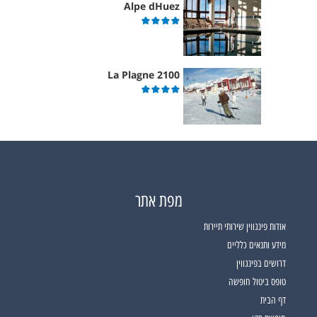
Alpe dHuez
La Plagne 2100
מפת אתר
אודות פינגווין שירותי תיירות
מידע ותנאים כלליים
דרושים בפינגווין
טופס ביטול חופשה
דף הבית