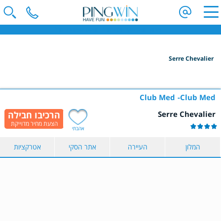
פינגווין - חופשת סקי | וילות בחו"ל | חופשה משפחתית בחו"ל
Serre Chevalier
הקלידו שם מדינה ובחרו יעד
בחרו תאריך
Club Med
Club Med
Serre Chevalier
כמות נוסעים
אהבתי
2 נוסעים
המלון
העיירה
אתר הסקי
אטרקציות
הצג תוצאות