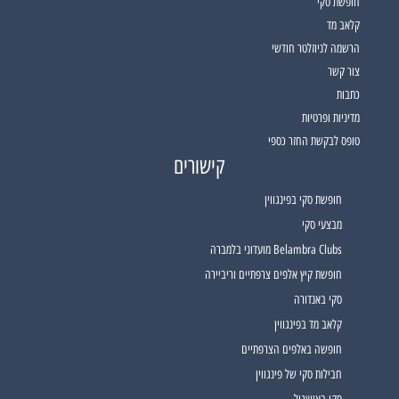
חופשת סקי
קלאב מד
הרשמה לניוזלטר חודשי
צור קשר
כתבות
מדיניות ופרטיות
טופס לבקשת החזר כספי
קישורים
חופשת סקי בפינגווין
מבצעי סקי
Belambra Clubs מועדוני בלמברה
חופשת קיץ אלפים צרפתיים וריביירה
סקי באנדורה
קלאב מד בפינגווין
חופשה באלפים הצרפתיים
חבילות סקי של פינגווין