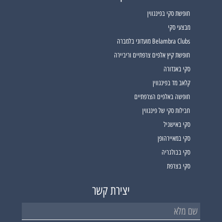
חופשת סקי בפינגווין
מבצעי סקי
Belambra Clubs מועדוני בלמברה
חופשת קיץ אלפים צרפתיים וריביירה
סקי באנדורה
קלאב מד בפינגווין
חופשה באלפים הצרפתיים
חבילות סקי של פינגווין
סקי באישגיל
סקי במאיירהופן
סקי בבולגריה
סקי בצרפת
יצירת קשר