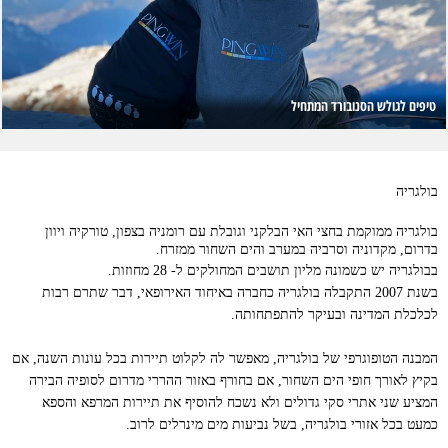
טיפים לגולש הסנובורד המתחיל
בולגריה
בולגריה ממוקמת בחצי האי הבלקני וגובלת
עם רומניה בצפון, טורקיה ויוון
בדרום, מקדוניה וסרביה במערב והים השחור ממזרח.
בבולגריה יש כשמונה מליון תושבים המחולקים ל- 28 מחוזות.
בשנת 2007 התקבלה בולגריה כחברה באיחוד האירופאי, דבר שתרם רבות
לכלכלת המדינה ובעיקר להתפתחותה.
המבנה הטופוגרפי של בולגריה, מאפשר לה לקלוט תיירות בכל עונות השנה, אם
בקיץ לאורך חופי הים השחור, אם בחורף באזור ההררי מדרום לסופיה הבירה
המציע שני אתרי סקי גדולים ולא נשכח להוסיף את תיירות המרפא והספא
כמעט בכל אזורי בולגריה, בשל נביעות מים מינרלים לרוב.