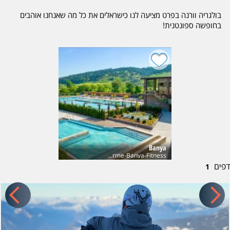
בולגריה וורנה בפרט מציעה לנו כישראלים את כל מה שאנחנו אוהבים
בחופשה ספונטנית!
טיסה קצרה, מלונות איכותיים, אוכל טוב ומסעדות אותנטיות, בידור
ובילוי, אטרקציות לכל הגילאים ומחיר ללא תחרות!
לראשונה בישראל, תמצאו בדף זה מגוון מלונות המשווקות בלעדית
בישראל ע"י פינגווין בעיירת הנופש סנט. קונסטנטין, בה הושקעו בשנים
האחרונות מאות מליוני יורו בפיתוח האזור. מרבית המלונות המוצעים
בדף זה, נבנו בשנים האחרונות ממש.
בסביבה הקרובה למלונות המוצעים, הן בסנט. קונסטנטין והן בחולות
הזהב, תמצאו מגוון אטרקציות כמו פארק מים, קארטינג, נהיגת שטח
ברייזרים ובבאגים, מרכזי קניות, שווקים, מסעדות מעולות וספורט ימי
Banya
הכולל אבובים, בננה, מצנח רחיפה ואופנועי ים.
Grand Hotel Therme-Banya-Fitness
דפים
1
שתהיה לכם חופשה נפלאה!
מכל צוות הפינגווינים