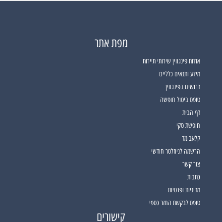
מפת אתר
אודות פינגווין שירותי תיירות
מידע ותנאים כלליים
דרושים בפינגווין
טופס ביטול חופשה
דף הבית
חופשת סקי
קלאב מד
הרשמה לניוזלטר חודשי
צור קשר
כתבות
מדיניות ופרטיות
טופס לבקשת החזר כספי
קישורים