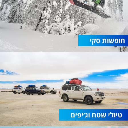
חופשות סקי
טיולי שטח וג׳יפים