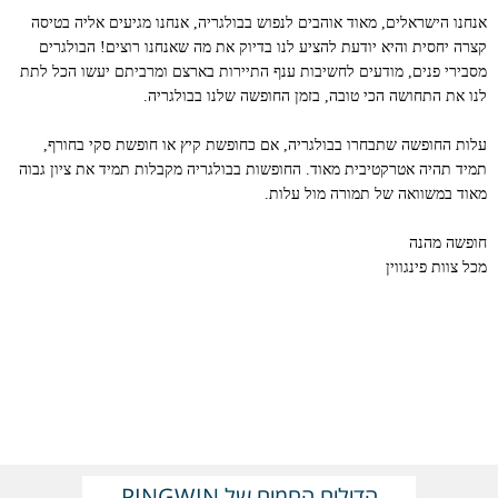
אנחנו הישראלים, מאוד אוהבים לנפוש בבולגריה, אנחנו מגיעים אליה בטיסה
קצרה יחסית והיא יודעת להציע לנו בדיוק את מה שאנחנו רוצים! הבולגרים
מסבירי פנים, מודעים לחשיבות ענף התיירות בארצם ומרביתם יעשו הכל לתת
לנו את התחושה הכי טובה, בזמן החופשה שלנו בבולגריה.
עלות החופשה שתבחרו בבולגריה, אם כחופשת קיץ או חופשת סקי בחורף,
תמיד תהיה אטרקטיבית מאוד. החופשות בבולגריה מקבלות תמיד את ציון גבוה
מאוד במשוואה של תמורה מול עלות.
חופשה מהנה
מכל צוות פינגווין
הדילים החמים של PINGWIN