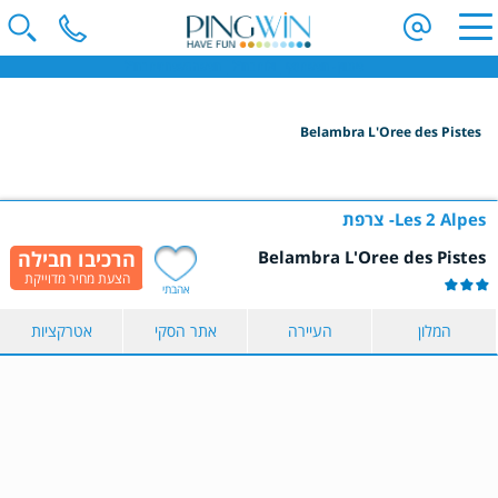
פינגווין - חופשת סקי | וילות בחו"ל | חופשה משפחתית בחו"ל
Belambra L'Oree des Pistes
הקלידו שם מדינה ובחרו יעד
בחרו תאריך
Les 2 Alpes
צרפת
Belambra L'Oree des Pistes
כמות נוסעים
אהבתי
2 נוסעים
המלון
העיירה
אתר הסקי
אטרקציות
הצג תוצאות