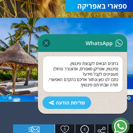
ספארי באפריקה
WhatsApp
ברוכים הבאים לקבוצת פינגווין.
(פינגווין, אפריקן סאפריס, אדוונצ'ר טרוול)
מעוניינים לקבל מידע?
כתבו לנו כאן ונחזור אליכם בהקדם האפשרי.
נופש בזנזיבר
תודה שבחרתם פינגווין!
שליחת הודעה
0
0