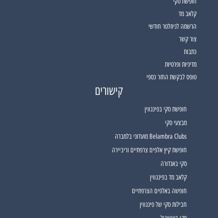
חופשת סקי
קלאב מד
הרשמה לניוזלטר חודשי
צור קשר
כתבות
מדיניות ופרטיות
טופס לבקשת החזר כספי
קישורים
חופשת סקי בפינגווין
מבצעי סקי
Belambra Clubs מועדוני בלמברה
חופשת קיץ אלפים צרפתיים וריביירה
סקי באנדורה
קלאב מד בפינגווין
חופשה באלפים הצרפתיים
חבילות סקי של פינגווין