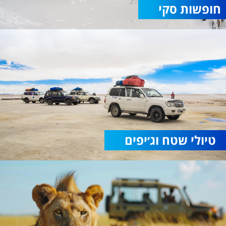
חופשות סקי
טיולי שטח וג׳יפים