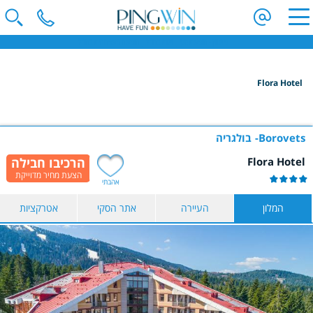
פינגווין - חופשת סקי | וילות בחו"ל | חופשה משפחתית בחו"ל
Flora Hotel
הקלידו שם מדינה ובחרו יעד
בחרו תאריך
Borovets
בולגריה
Flora Hotel
כמות נוסעים
אהבתי
2 נוסעים
המלון
העיירה
אתר הסקי
אטרקציות
הצג תוצאות