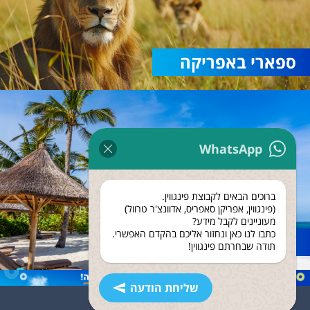
ספארי באפריקה
WhatsApp
ברוכים הבאים לקבוצת פינגווין.
(פינגווין, אפריקן סאפריס, אדוונצ'ר טרוול)
מעוניינים לקבל מידע?
כתבו לנו כאן ונחזור אליכם בהקדם האפשרי.
נופש בזנזיבר
תודה שבחרתם פינגווין!
שליחת הודעה