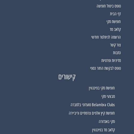
טופס ביטול חופשה
דף הבית
חופשת סקי
קלאב מד
הרשמה לניוזלטר חודשי
צור קשר
כתבות
מדיניות ופרטיות
טופס לבקשת החזר כספי
קישורים
חופשת סקי בפינגווין
מבצעי סקי
Belambra Clubs מועדוני בלמברה
חופשת קיץ אלפים צרפתיים וריביירה
סקי באנדורה
קלאב מד בפינגווין