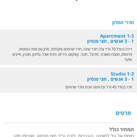
חדרי המלון
Apartment 1-3
1 - 3 אנשים , חצי פנסיון
דירה בגודל 70 מ"ר ובה: חדר שינה, חדר שרותים ומקלחת, סלון עם ספה נפתחת,
מרפסת, מטבח מאובזר, מיניבר, תנור, קומקום, כיריים, פינת אוכל, טלפון, מגהץ, מייבש
שיער
Studio 1-3
1 - 3 אנשים , חצי פנסיון
חדר בגודל 45 מ"ר ובו מיטה זוגית וחדר שרותים
פרטים
המחיר כולל
טיסת אל על לסופיה, העברות, לינה ע"ב חצי פנסיון, שירותי סקי