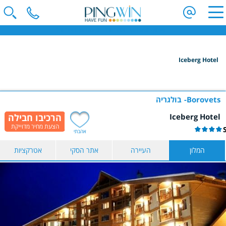
פינגווין - חופשת סקי | וילות בחו"ל | חופשה משפחתית בחו"ל
Iceberg Hotel
הקלידו שם מדינה ובחרו יעד
בחרו תאריך
Borovets
בולגריה
Iceberg Hotel
כמות נוסעים
אהבתי
2 נוסעים
המלון
העיירה
אתר הסקי
אטרקציות
הצג תוצאות