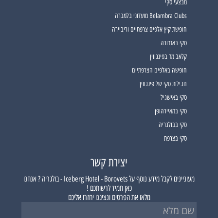
מבצעי סקי
Belambra Clubs מועדוני בלמברה
חופשת קיץ אלפים צרפתיים וריביירה
סקי באנדורה
קלאב מד בפינגווין
חופשה באלפים הצרפתיים
חבילות סקי של פינגווין
סקי באישגיל
סקי במאיירהופן
סקי בבולגריה
סקי בצרפת
יצירת קשר
מעוניינים לקבל מידע נוסף על
Iceberg Hotel - Borovets - בולגריה ?
אנחנו
כאן תמיד לרשותכם !
מלאו את הפרטים ונציגנו יחזרו אליכם