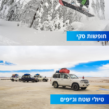
חופשות סקי
טיולי שטח וג׳יפים