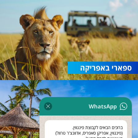
ספארי באפריקה
WhatsApp
ברוכים הבאים לקבוצת פינגווין.
(פינגווין, אפריקן סאפריס, אדוונצ'ר טרוול)