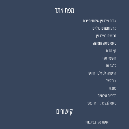
מפת אתר
אודות פינגווין שירותי תיירות
מידע ותנאים כלליים
דרושים בפינגווין
טופס ביטול חופשה
דף הבית
חופשת סקי
קלאב מד
הרשמה לניוזלטר חודשי
צור קשר
כתבות
מדיניות ופרטיות
טופס לבקשת החזר כספי
קישורים
חופשת סקי בפינגווין