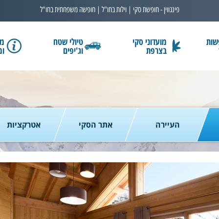
פינגווין - חופשת סקי | וילות בחו"ל | חופשה משפחתית בחו"ל
שות
מועדוני סקי
טיולי שטח
מב
בצרפת
וג'יפים
ומ
בחרו תאריך
כמות נוסעים
2 נוסעים
העיירה
אתר הסקי
אטרקציות