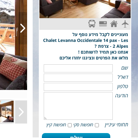
14 אורחים על בסיס לינה בלבד ברמת Comfort
סקי פס מקומי
טיסת פינגווין: תל-אביב - גרנובל - Grenoble
טיסת פינגווין לגרנובל . כבודה: תיק יד עד 7 ק"ג, מזוודה +
ציוד סקי עד 23 ק"ג
מעוניינים לקבל מידע נוסף על
Chalet Levanna Occidentale 14 pax - Les
2 Alpes - צרפת ?
אנחנו כאן תמיד לרשותכם !
מלאו את הפרטים ונציגנו יחזרו אליכם
שם
דוא"ל
טלפון
הודעה
תחומי עיניין
חופשות סקי
חופשות קיץ