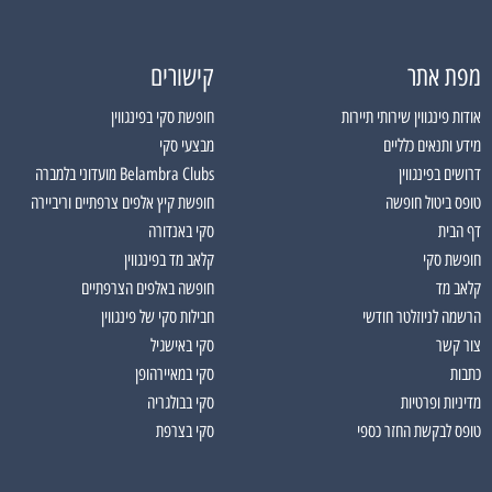
מפת אתר
קישורים
אודות פינגווין שירותי תיירות
חופשת סקי בפינגווין
מידע ותנאים כלליים
מבצעי סקי
דרושים בפינגווין
Belambra Clubs מועדוני בלמברה
טופס ביטול חופשה
חופשת קיץ אלפים צרפתיים וריביירה
דף הבית
סקי באנדורה
חופשת סקי
קלאב מד בפינגווין
קלאב מד
חופשה באלפים הצרפתיים
הרשמה לניוזלטר חודשי
חבילות סקי של פינגווין
צור קשר
סקי באישגיל
כתבות
סקי במאיירהופן
מדיניות ופרטיות
סקי בבולגריה
טופס לבקשת החזר כספי
סקי בצרפת