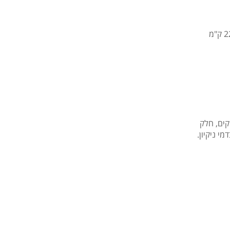
אתר הסקי les doux alpes הנחשב לאחד הטובים בעולם על שלל 225 ק"מ
קים, חלק
י ניקיון.