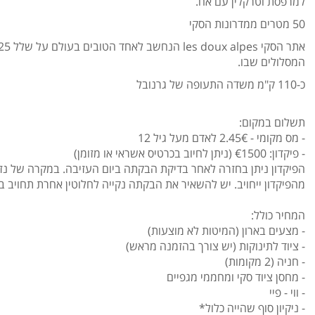
למרפסת וטרקלין עם אח.
50 מטרים ממדרונות הסקי
המסלולים שבו.
כ-110 ק"מ משדה התעופה של גרנובל
תשלום במקום:
- מס מקומי - 2.45€ לאדם מעל גיל 12
- פיקדון: €1500 (ניתן לחיוב בכרטיס אשראי או מזומן)
הפיקדון ניתן בחזרה לאחר בדיקת הבקתה ביום העזיבה. במקרה של נז
מהפיקדון ייחויב. יש להשאיר את הבקתה נקייה לחלוטין אחרת תחויב בדמ
המחיר כולל:
- מצעים בארון (המיטות לא מוצעות)
- ציוד לתינוקות (יש צורך בהזמנה מראש)
- חניה (2 מקומות)
- מחסן ציוד סקי ומחממי מגפיים
- ווי - פיי
- ניקיון סוף שהייה כלול*