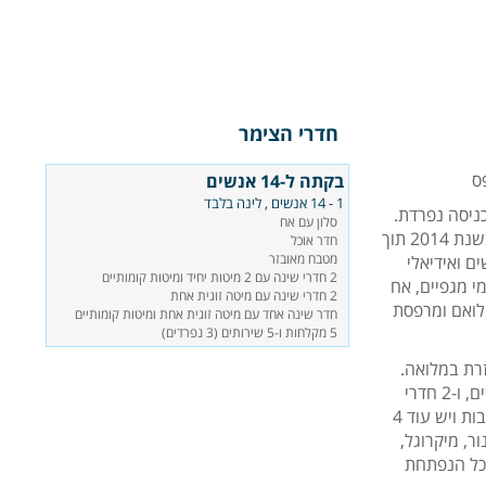
חדרי הצימר
בקתה ל-14 אנשים
1 - 14 אנשים , לינה בלבד
Chalet Levan, לכל בקתה כניסה נפרדת.
סלון עם אח
בקתת הסקי היוקרתית ממוקמת למרגלות המדרונות, שופצה לחלוטין בשנת 2014 תוך
חדר אוכל
מטבח מאובזר
מסוגננים ומודרניים. הבקתה מתאימה ל-14 אנשים ואידיאלי
2 חדרי שינה עם 2 מיטות יחיד ומיטות קומותיים
 מגפיים, אח
2 חדרי שינה עם מיטה זוגית אחת
לואם ומרפסת
חדר שינה אחד עם מיטה זוגית אחת ומיטות קומותיים
5 מקלחות ו-5 שירותים (3 נפרדים)
של Chalet Levanna Occidentale מאובזרת במלואה.
בבקתה 2 קומות לאכלוס 14 אנשים באופן הבא: 3 חדרי שינה ל-4 אנשים, ו-2 חדרי
שינה זוגיים. לכל חדר שינה יש חדר רחצה עם מקלחת, כיור ומייבש מגבות ויש עוד 4
ר, מיקרוגל,
וכל הנפתחת