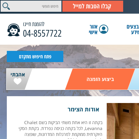
קבלו הטבות למייל
להזמנת חייגו
צעים
אזור
04-8557722
ידע
אישי
הצג תוצאות
פתח חיפוש מתקדם
אהבתי
ביצוע הזמנה
אודות הצימר
בקתה זו היא אחת משתי הביקות בשם Chalet
Levanna, לכל בקתה כניסה נפרדת. בקתת הסקי
היוקרתית ממוקמת למרגלות המדרונות, שופצה