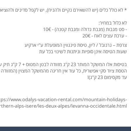
* לא כולל כלים (יש להשאירם נקיים ולהניח), יש לקפל סדינים ולהוצ
לא כלול במחיר:
- סט מגבות (מגבת גדולה ומגבת קטנה) - 10€
- ערכת עצים לאח - 20€
צרפת – גרנובל / ליון, טיסת פינגווין המופעלת ע"י ארקיע
שעות הטיסה אינן סופיות וניתנות לשינוי בכל עת
בטיסות אלו המשקל המותר 23 ק"ג מזוודה לבטן המטוס + 7 ק"ג תיק עלייה למטוס.
הטסת ציוד סקי אפשרית, כל עוד אין חריגה מהמשקל המצוין (המזוודה וצ
עד מקסימום 23 ק"ג)!
tps://www.odalys-vacation-rental.com/mountain-holidays-
rthern-alps-isere/les-deux-alpes/levanna-occidentale.html