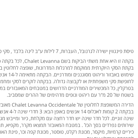
טיסת פינגווין ישירה לגרנובל, העברות, 7 לילות ע"ב לינה בלבד , סקי פס
בקתה זו היא אחת משתי הביקות בשם na
שימוש באבזור וריהוט 
לחופשת סקי משפחתית או לקבוצה גדולה. בבקתה לוקרים לסקי ומחממי
בטרקלין, כל המכשירים המודרניים הדרושים במטבחים המאובזרים במ
בשטח של 20 מ"ר עם ריהוט ונופים מדהימים של ההרים שמסביב.
הדירה המשופצת לחלוטין 
שירותים נפרדים בסך הכל . במטבח המאובזר תמצאו מקרר, מקפיא, תנו
כיריים קרמיות, מיקסר, מכונת רקלט, טוסטר, מכונת קפה וכו', פינת הא