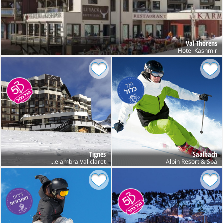
Val Thorens
Hotel Kashmir
Tignes
Saalbach
Alpin Resort & Spa
Club Belambra Val claret חנוכה