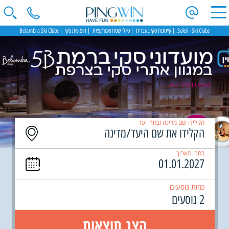
Soleil - Ski Clubs
קייטנות סקי בעברית
טיולי שטח ואטרקציות
חופשות סקי
Belambra Ski Clubs
הקלידו שם מדינה ובחרו יעד
בחרו תאריך
כמות נוסעים
2 נוסעים
הצג תוצאות