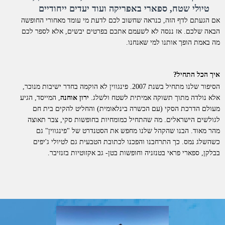
טיולי שטח, ספארי באפריקה ועוד יעדים ייחודיים
אם הגעתם לדף הזה, כנראה שחשוב לכם לדעת מי עומד מאחורי החופשה
הבאה שלכם. אז ננסה לא לשעמם אתכם בפרטים יבשים, אלא לספר לכם
מה באמת הופך אותנו למי שאנחנו.
איך הכל התחיל?
הסיפור שלנו מתחיל בשנת 2007. פינגווין לא הוקמה בחדר ישיבות מנוכר,
אלא נולדה מתוך תשוקה אמיתית לשטח ולשלג.
ירון אוחנה
, המייסד, הגיע
מעולם הדרכת הסקי (עם הכשרה בינלאומית) והחליט להקים בית חם
לגולשים הישראלים. מה שהתחיל כמומחיות בחופשות סקי, צבר תאוצה
מהר מאוד. הבנו שהקהל שלנו מחפש את הסטנדרט של "פינגווין" גם
כשהשלג נמס. כך התרחבנו והפכנו לכתובת הטבעית גם לטיולי ג'יפים
בבלקן, ספארי פראי בטנזניה וחופשות בטן- גב אקזוטיות בזנזיבר.
למה דווקא איתנו?
אנחנו לא סתם "מתווכים". פינגווין היא חברת תיירות סיטונאית וחברה
רשמית בארגון התעופה הבינלאומי
IATA
. כל החופשות שאנו מציעים
מוצעות ללקוחות בשיווק ישיר.
מה זה אומר מבחינתכם?