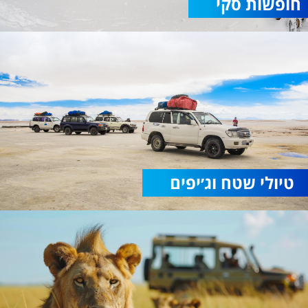
חופשות סקי
טיולי שטח וג׳יפים