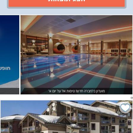
›
‹
מועדון בלמברה חדש! טיסות אל על יום א'
›
‹