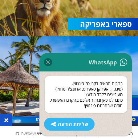
ספארי באפריקה
WhatsApp
ברוכים הבאים לקבוצת פינגווין.
(פינגווין, אפריקן סאפריס, אדוונצ'ר טרוול)
מעוניינים לקבל מידע?
כתבו לנו כאן ונחזור אליכם בהקדם האפשרי.
נופש בזנזיבר
תודה שבחרתם פינגווין!
×
שליחת הודעה
האתר שלנו משתמש בעוגיות ואוסף נתונים גם לצד שלישי שיאפשרו לנו