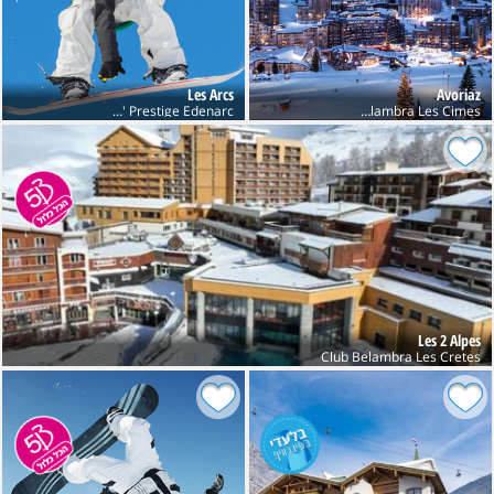
Les Arcs
Avoriaz
Res' Prestige Edenarc
Club Belambra Les Cimes
Les 2 Alpes
Club Belambra Les Cretes