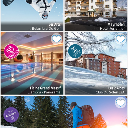
Les Arcs
Mayrhofen
Club Belambra Du Golf
Hotel Ferienhof
Flaine Grand Massif
Les 2 Alpes
Club Belambra - Panorama
Club Du Soleil L2A