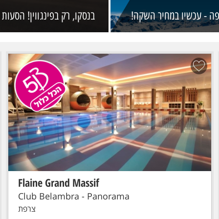
ה - עכשיו במחיר השקה!
בנסקו, רק בפינגווין! הסעות 
Flaine Grand Massif
הכל כלול!
סקי פס מורחב
טיסת אל על: תל-אביב - GENEVE
Club Belambra - Panorama
צרפת