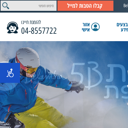
קבלו הטבות למייל
Be
להזמנת חייגו
צעים
אזור
04-8557722
ידע
אישי