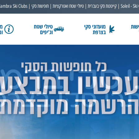
Soleil - Ski
קייטנות סקי בעברית
טיולי שטח ואטרקציות
חופשות סקי
lambra Ski Clubs
שות
מועדוני סקי
טיולי שטח
מב
בצרפת
וג'יפים
ומ