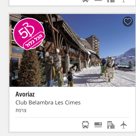
Avoriaz
הכל כלול
סקי פס מורחב
טיסת אל על: תל-אביב - GENEVE
Club Belambra Les Cimes
צרפת