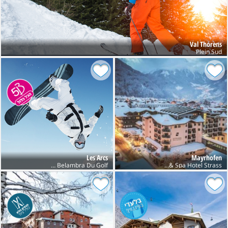
Val Thorens
Plein Sud
Les Arcs
Mayrhofen
Club Belambra Du Golf
Sport & Spa Hotel Strass