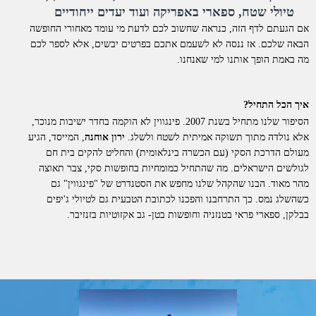
טיולי שטח, ספארי באפריקה ועוד יעדים ייחודיים
אם הגעתם לדף הזה, כנראה שחשוב לכם לדעת מי עומד מאחורי החופשה
הבאה שלכם. אז ננסה לא לשעמם אתכם בפרטים יבשים, אלא לספר לכם
מה באמת הופך אותנו למי שאנחנו.
איך הכל התחיל?
הסיפור שלנו מתחיל בשנת 2007. פינגווין לא הוקמה בחדר ישיבות מנוכר,
אלא נולדה מתוך תשוקה אמיתית לשטח ולשלג.
ירון אוחנה
, המייסד, הגיע
מעולם הדרכת הסקי (עם הכשרה בינלאומית) והחליט להקים בית חם
לגולשים הישראלים. מה שהתחיל כמומחיות בחופשות סקי, צבר תאוצה
מהר מאוד. הבנו שהקהל שלנו מחפש את הסטנדרט של "פינגווין" גם
כשהשלג נמס. כך התרחבנו והפכנו לכתובת הטבעית גם לטיולי ג'יפים
בבלקן, ספארי פראי בטנזניה וחופשות בטן- גב אקזוטיות בזנזיבר.
למה דווקא איתנו?
אנחנו לא סתם "מתווכים". פינגווין היא חברת תיירות סיטונאית וחברה
רשמית בארגון התעופה הבינלאומי
IATA
. כל החופשות שאנו מציעים
מוצעות ללקוחות בשיווק ישיר.
מה זה אומר מבחינתכם?