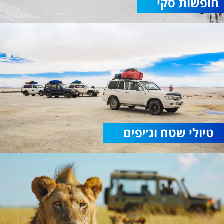
חופשות סקי
טיולי שטח וג׳יפים