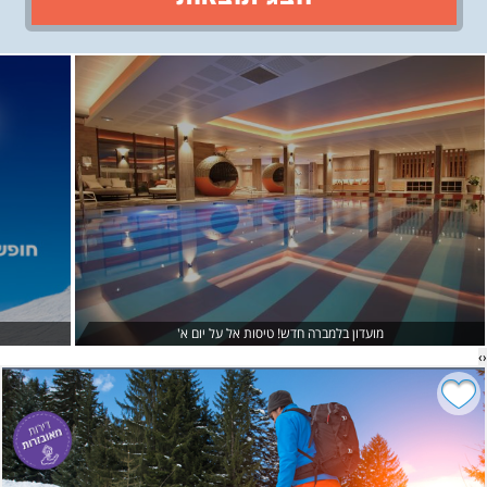
›
‹
מועדון בלמברה חדש! טיסות אל על יום א'
›
‹