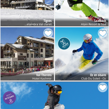
Tignes
Saalbach
Alpin Resort & Spa
Club Belambra Val claret חנוכה
Val Thorens
Oz en oisans
Hotel Kashmir
Club Du Soleil - Oz