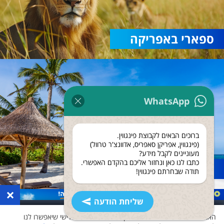
ספארי באפריקה
WhatsApp
ברוכים הבאים לקבוצת פינגווין.
(פינגווין, אפריקן סאפריס, אדוונצ'ר טרוול)
מעוניינים לקבל מידע?
כתבו לנו כאן ונחזור אליכם בהקדם האפשרי.
נופש בזנזיבר
תודה שבחרתם פינגווין!
×
שליחת הודעה
האתר שלנו משתמש בעוגיות ואוסף נתונים גם לצד שלישי שיאפשרו לנו