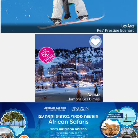
Les Arcs
Res' Prestige Edenarc
Avoriaz
Club Belambra Les Cimes