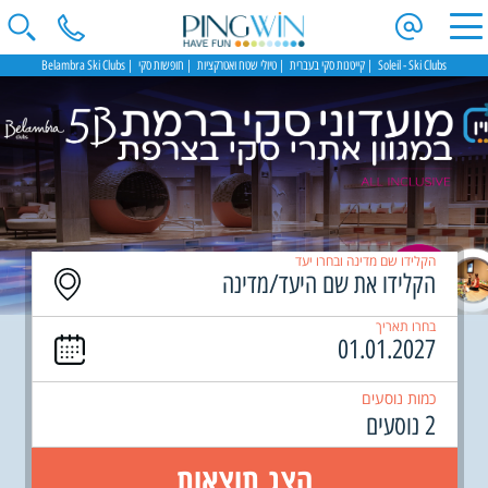
Soleil - Ski Clubs
קייטנות סקי בעברית
טיולי שטח ואטרקציות
חופשות סקי
Belambra Ski Clubs
הקלידו שם מדינה ובחרו יעד
בחרו תאריך
כמות נוסעים
2 נוסעים
הצג תוצאות