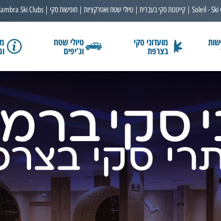
Soleil - Ski
קייטנות סקי בעברית
טיולי שטח ואטרקציות
חופשות סקי
lambra Ski Clubs
שות
מועדוני סקי
טיולי שטח
מב
בצרפת
וג'יפים
ומ