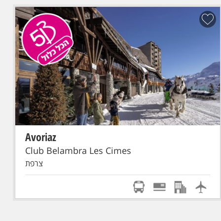
Avoriaz
הכל כלול
סקי פס מורחב
טיסת אל על: תל-אביב - GENEVE
Club Belambra Les Cimes
צרפת