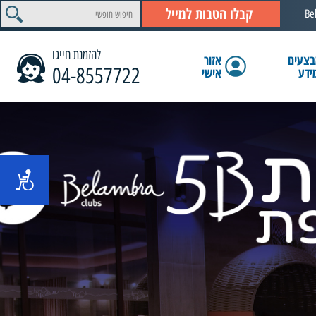
קבלו הטבות למייל
Be
להזמנת חייגו
צעים
אזור
04-8557722
ידע
אישי