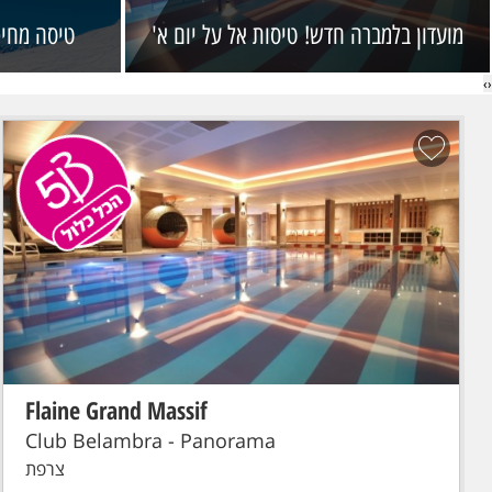
מועדון בלמברה חדש! טיסות אל על יום א'
טיסה מחיפ
›
‹
Flaine Grand Massif
הכל כלול!
סקי פס מורחב
טיסת אל על: תל-אביב - GENEVE
Club Belambra - Panorama
צרפת