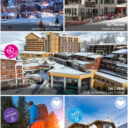
Avoriaz
Val Thorens
Club Belambra Les Cimes
Hotel Kashmir
Les 2 Alpes
Club Belambra Les Cretes