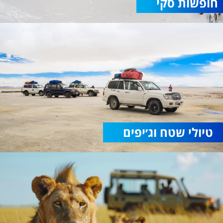
חופשות סקי
טיולי שטח וג׳יפים