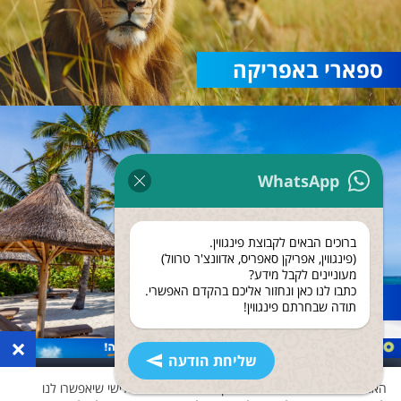
ספארי באפריקה
WhatsApp
ברוכים הבאים לקבוצת פינגווין.
(פינגווין, אפריקן סאפריס, אדוונצ'ר טרוול)
מעוניינים לקבל מידע?
כתבו לנו כאן ונחזור אליכם בהקדם האפשרי.
נופש בזנזיבר
תודה שבחרתם פינגווין!
×
שליחת הודעה
האתר שלנו משתמש בעוגיות ואוסף נתונים גם לצד שלישי שיאפשרו לנו