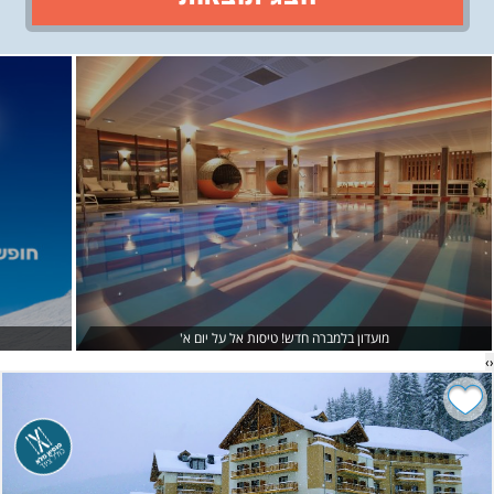
›
‹
מועדון בלמברה חדש! טיסות אל על יום א'
›
‹