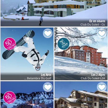
Oz en oisans
Club Du Soleil - Oz
Les Arcs
Les 2 Alpes
Club Belambra Du Golf
Club Du Soleil L2A