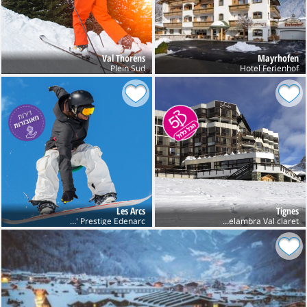
Val Thorens
Mayrhofen
Plein Sud
Hotel Ferienhof
Les Arcs
Tignes
Club Belambra Val claret חנוכה
Res' Prestige Edenarc