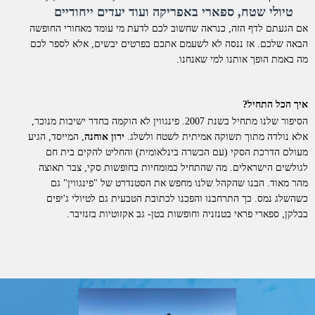
טיולי שטח, ספארי באפריקה ועוד יעדים ייחודיים
אם הגעתם לדף הזה, כנראה שחשוב לכם לדעת מי עומד מאחורי החופשה
הבאה שלכם. אז ננסה לא לשעמם אתכם בפרטים יבשים, אלא לספר לכם
מה באמת הופך אותנו למי שאנחנו.
איך הכל התחיל?
הסיפור שלנו מתחיל בשנת 2007. פינגווין לא הוקמה בחדר ישיבות מנוכר,
אלא נולדה מתוך תשוקה אמיתית לשטח ולשלג.
ירון אוחנה
, המייסד, הגיע
מעולם הדרכת הסקי (עם הכשרה בינלאומית) והחליט להקים בית חם
לגולשים הישראלים. מה שהתחיל כמומחיות בחופשות סקי, צבר תאוצה
מהר מאוד. הבנו שהקהל שלנו מחפש את הסטנדרט של "פינגווין" גם
כשהשלג נמס. כך התרחבנו והפכנו לכתובת הטבעית גם לטיולי ג'יפים
בבלקן, ספארי פראי בטנזניה וחופשות בטן- גב אקזוטיות בזנזיבר.
למה דווקא איתנו?
אנחנו לא סתם "מתווכים". פינגווין היא חברת תיירות סיטונאית וחברה
רשמית בארגון התעופה הבינלאומי
IATA
. כל החופשות שאנו מציעים
מוצעות ללקוחות בשיווק ישיר.
מה זה אומר מבחינתכם?