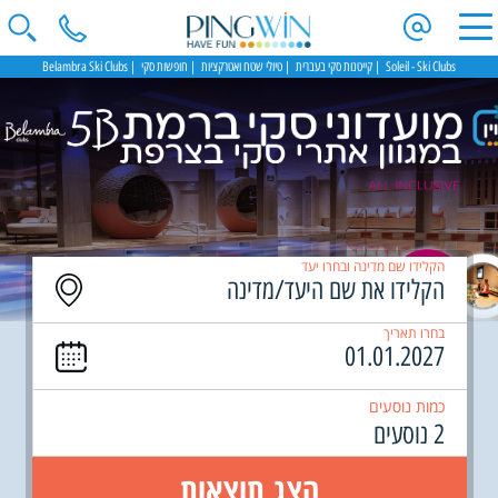
Soleil - Ski Clubs
קייטנות סקי בעברית
טיולי שטח ואטרקציות
חופשות סקי
Belambra Ski Clubs
הקלידו שם מדינה ובחרו יעד
בחרו תאריך
כמות נוסעים
2 נוסעים
הצג תוצאות