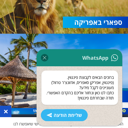
ספארי באפריקה
WhatsApp
ברוכים הבאים לקבוצת פינגווין.
(פינגווין, אפריקן סאפריס, אדוונצ'ר טרוול)
מעוניינים לקבל מידע?
כתבו לנו כאן ונחזור אליכם בהקדם האפשרי.
נופש בזנזיבר
תודה שבחרתם פינגווין!
×
שליחת הודעה
האתר שלנו משתמש בעוגיות ואוסף נתונים גם לצד שלישי שיאפשרו לנו