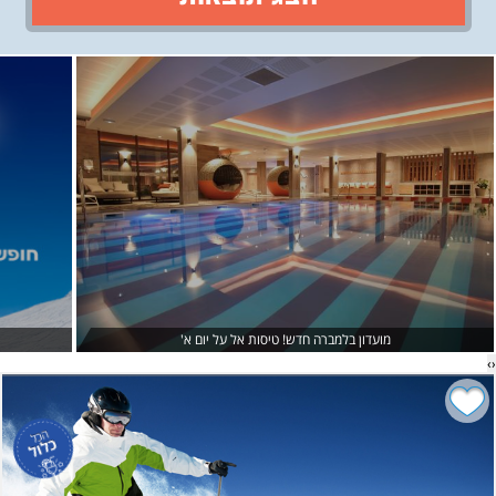
›
‹
מועדון בלמברה חדש! טיסות אל על יום א'
›
‹