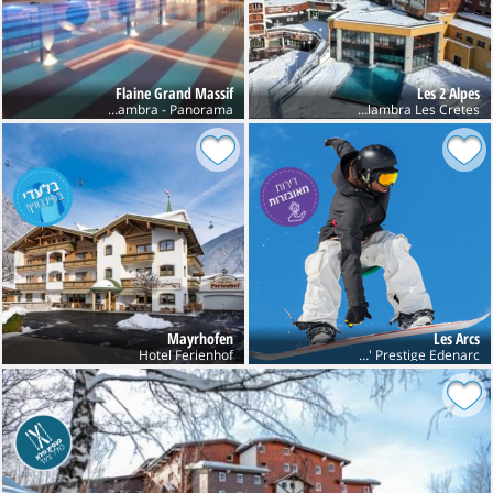
Flaine Grand Massif
Les 2 Alpes
Club Belambra - Panorama
Club Belambra Les Cretes
Mayrhofen
Les Arcs
Hotel Ferienhof
Res' Prestige Edenarc