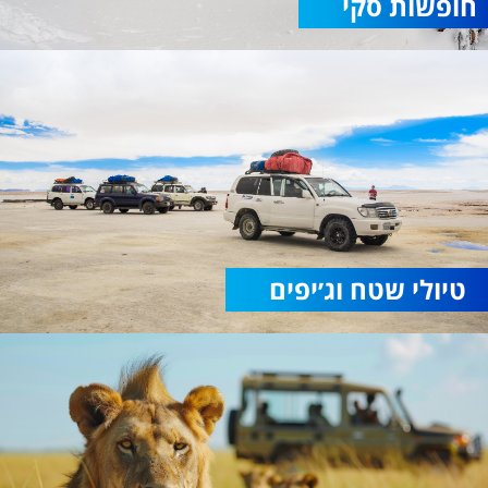
חופשות סקי
טיולי שטח וג׳יפים