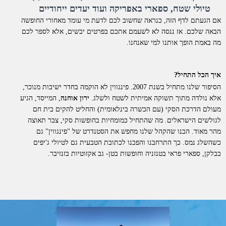
טיולי שטח, ספארי באפריקה ועוד יעדים ייחודיים
אם הגעתם לדף הזה, כנראה שחשוב לכם לדעת מי עומד מאחורי החופשה
הבאה שלכם. אז ננסה לא לשעמם אתכם בפרטים יבשים, אלא לספר לכם
מה באמת הופך אותנו למי שאנחנו.
איך הכל התחיל?
הסיפור שלנו מתחיל בשנת 2007. פינגווין לא הוקמה בחדר ישיבות מנוכר,
אלא נולדה מתוך תשוקה אמיתית לשטח ולשלג.
ירון אוחנה
, המייסד, הגיע
מעולם הדרכת הסקי (עם הכשרה בינלאומית) והחליט להקים בית חם
לגולשים הישראלים. מה שהתחיל כמומחיות בחופשות סקי, צבר תאוצה
מהר מאוד. הבנו שהקהל שלנו מחפש את הסטנדרט של "פינגווין" גם
כשהשלג נמס. כך התרחבנו והפכנו לכתובת הטבעית גם לטיולי ג'יפים
בבלקן, ספארי פראי בטנזניה וחופשות בטן- גב אקזוטיות בזנזיבר.
למה דווקא איתנו?
אנחנו לא סתם "מתווכים". פינגווין היא חברת תיירות סיטונאית וחברה
רשמית בארגון התעופה הבינלאומי
IATA
. כל החופשות שאנו מציעים
מוצעות ללקוחות בשיווק ישיר.
מה זה אומר מבחינתכם?