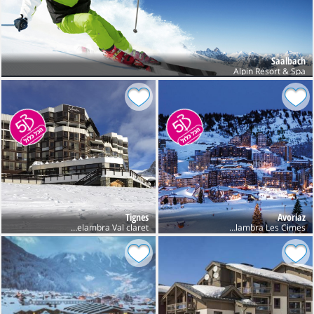
Saalbach
Alpin Resort & Spa
Tignes
Avoriaz
Club Belambra Les Cimes
Club Belambra Val claret חנוכה