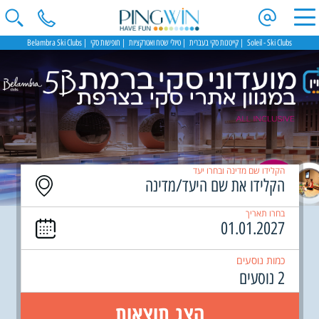
Soleil - Ski Clubs
קייטנות סקי בעברית
טיולי שטח ואטרקציות
חופשות סקי
Belambra Ski Clubs
הקלידו שם מדינה ובחרו יעד
בחרו תאריך
כמות נוסעים
2 נוסעים
הצג תוצאות