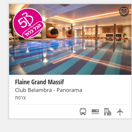
Flaine Grand Massif
הכל כלול!
סקי פס מורחב
טיסת אל על: תל-אביב - GENEVE
Club Belambra - Panorama
צרפת