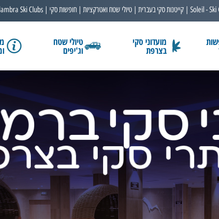
Soleil - Ski
קייטנות סקי בעברית
טיולי שטח ואטרקציות
חופשות סקי
lambra Ski Clubs
שות
מועדוני סקי
טיולי שטח
מב
בצרפת
וג'יפים
ומ