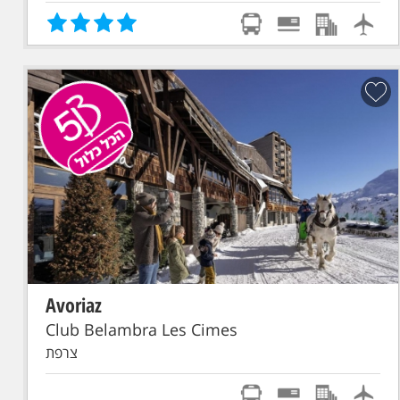
Avoriaz
הכל כלול
סקי פס מורחב
טיסת אל על: תל-אביב - GENEVE
Club Belambra Les Cimes
צרפת