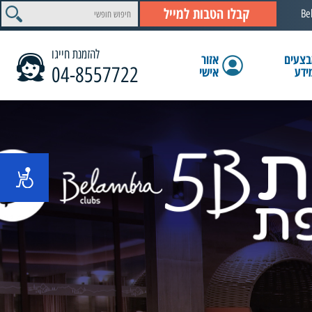
קבלו הטבות למייל
Be
להזמנת חייגו
צעים
אזור
04-8557722
ידע
אישי