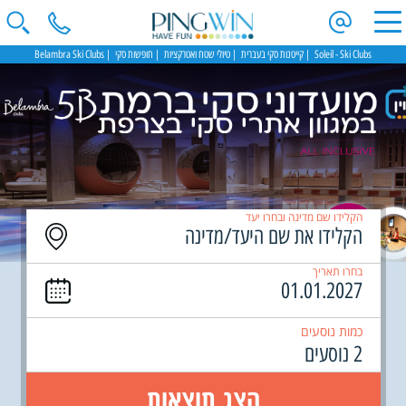
Soleil - Ski Clubs
קייטנות סקי בעברית
טיולי שטח ואטרקציות
חופשות סקי
Belambra Ski Clubs
הקלידו שם מדינה ובחרו יעד
בחרו תאריך
כמות נוסעים
2 נוסעים
הצג תוצאות