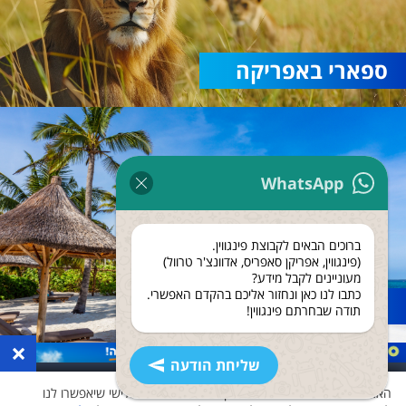
ספארי באפריקה
WhatsApp
ברוכים הבאים לקבוצת פינגווין.
(פינגווין, אפריקן סאפריס, אדוונצ'ר טרוול)
מעוניינים לקבל מידע?
כתבו לנו כאן ונחזור אליכם בהקדם האפשרי.
נופש בזנזיבר
תודה שבחרתם פינגווין!
×
שליחת הודעה
האתר שלנו משתמש בעוגיות ואוסף נתונים גם לצד שלישי שיאפשרו לנו