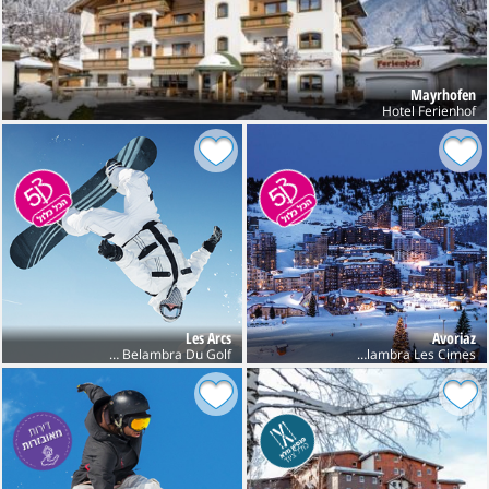
Mayrhofen
Hotel Ferienhof
Les Arcs
Avoriaz
Club Belambra Du Golf
Club Belambra Les Cimes