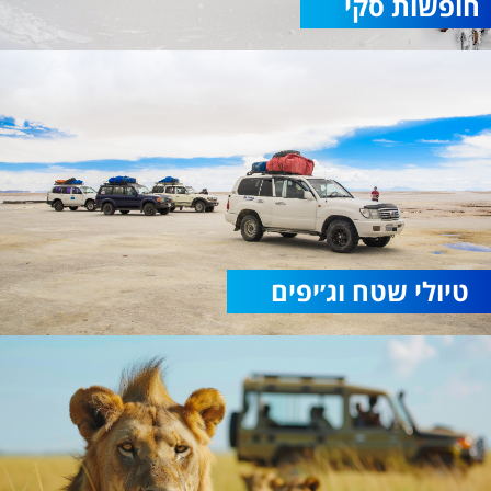
חופשות סקי
טיולי שטח וג׳יפים