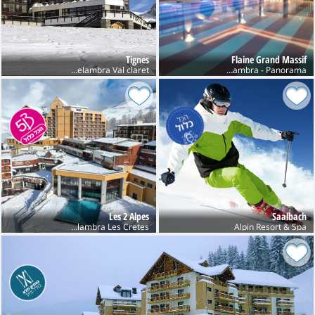
Tignes
Flaine Grand Massif
Club Belambra - Panorama
Club Belambra Val claret חנוכה
Les 2 Alpes
Saalbach
Club Belambra Les Cretes
Alpin Resort & Spa