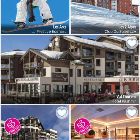
Les Arcs
Les 2 Alpes
Res' Prestige Edenarc
Club Du Soleil L2A
Val Thorens
Hotel Kashmir