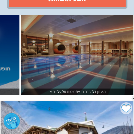
›
‹
מועדון בלמברה חדש! טיסות אל על יום א'
›
‹