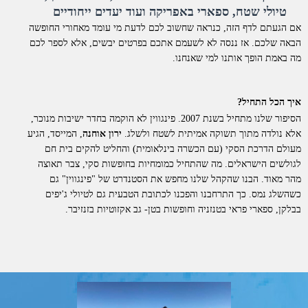
טיולי שטח, ספארי באפריקה ועוד יעדים ייחודיים
אם הגעתם לדף הזה, כנראה שחשוב לכם לדעת מי עומד מאחורי החופשה
הבאה שלכם. אז ננסה לא לשעמם אתכם בפרטים יבשים, אלא לספר לכם
מה באמת הופך אותנו למי שאנחנו.
איך הכל התחיל?
הסיפור שלנו מתחיל בשנת 2007. פינגווין לא הוקמה בחדר ישיבות מנוכר,
אלא נולדה מתוך תשוקה אמיתית לשטח ולשלג.
ירון אוחנה
, המייסד, הגיע
מעולם הדרכת הסקי (עם הכשרה בינלאומית) והחליט להקים בית חם
לגולשים הישראלים. מה שהתחיל כמומחיות בחופשות סקי, צבר תאוצה
מהר מאוד. הבנו שהקהל שלנו מחפש את הסטנדרט של "פינגווין" גם
כשהשלג נמס. כך התרחבנו והפכנו לכתובת הטבעית גם לטיולי ג'יפים
בבלקן, ספארי פראי בטנזניה וחופשות בטן- גב אקזוטיות בזנזיבר.
למה דווקא איתנו?
אנחנו לא סתם "מתווכים". פינגווין היא חברת תיירות סיטונאית וחברה
רשמית בארגון התעופה הבינלאומי
IATA
. כל החופשות שאנו מציעים
מוצעות ללקוחות בשיווק ישיר.
מה זה אומר מבחינתכם?