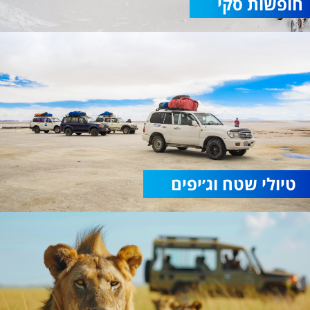
חופשות סקי
טיולי שטח וג׳יפים