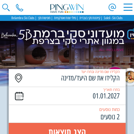
Soleil - Ski Clubs
קייטנות סקי בעברית
טיולי שטח ואטרקציות
חופשות סקי
Belambra Ski Clubs
הקלידו שם מדינה ובחרו יעד
בחרו תאריך
כמות נוסעים
2 נוסעים
הצג תוצאות