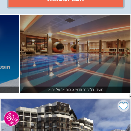
›
‹
מועדון בלמברה חדש! טיסות אל על יום א'
›
‹