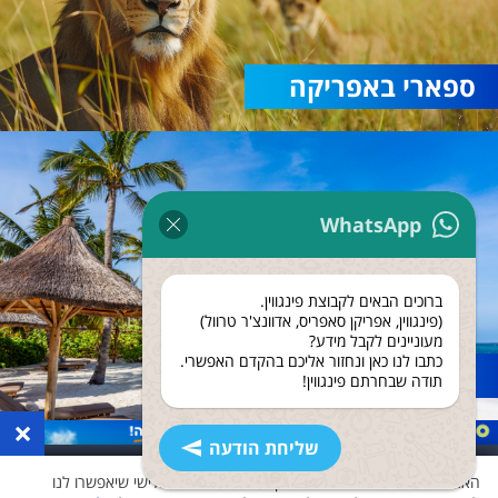
ספארי באפריקה
WhatsApp
ברוכים הבאים לקבוצת פינגווין.
(פינגווין, אפריקן סאפריס, אדוונצ'ר טרוול)
מעוניינים לקבל מידע?
כתבו לנו כאן ונחזור אליכם בהקדם האפשרי.
נופש בזנזיבר
תודה שבחרתם פינגווין!
×
שליחת הודעה
האתר שלנו משתמש בעוגיות ואוסף נתונים גם לצד שלישי שיאפשרו לנו