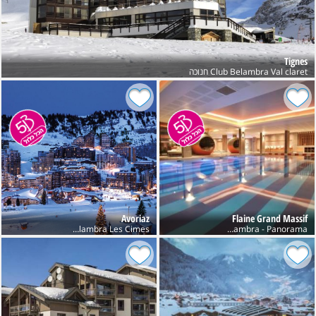
Tignes
Club Belambra Val claret חנוכה
Avoriaz
Flaine Grand Massif
Club Belambra Les Cimes
Club Belambra - Panorama