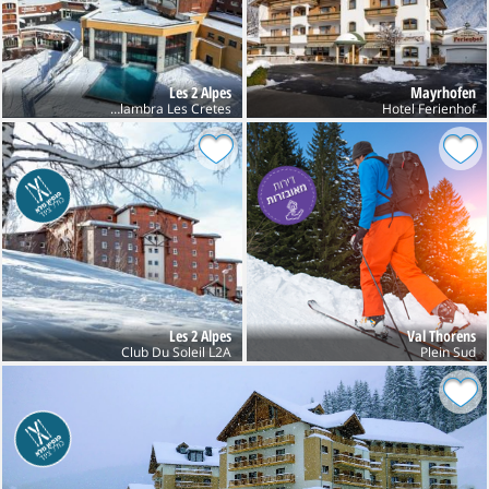
Les 2 Alpes
Mayrhofen
Club Belambra Les Cretes
Hotel Ferienhof
Les 2 Alpes
Val Thorens
Club Du Soleil L2A
Plein Sud