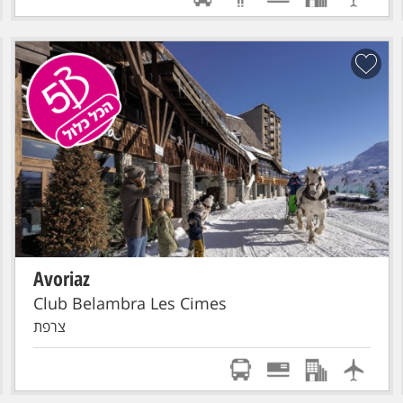
Avoriaz
הכל כלול
סקי פס מורחב
טיסת אל על: תל-אביב - GENEVE
Club Belambra Les Cimes
צרפת