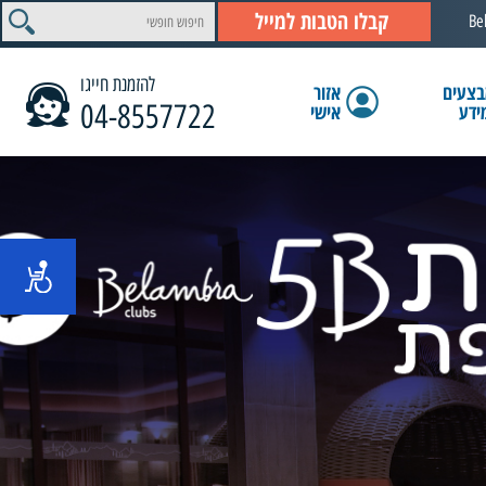
קבלו הטבות למייל
Be
להזמנת חייגו
צעים
אזור
04-8557722
ידע
אישי