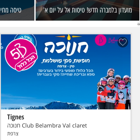
מועדון בלמברה חדש! טיסות אל על יום א'
טיסה מחיפ
›
‹
Tignes
הכל כלול
סקי פס מורחב
טיסת פינגווין: תל-אביב - גרנובל - Grenoble
טיסת פינגווין לגרנובל . כבודה: תיק יד עד 7 ק"ג, מזוודה + ציוד סקי עד
23 ק"ג
Club Belambra Val claret חנוכה
צרפת