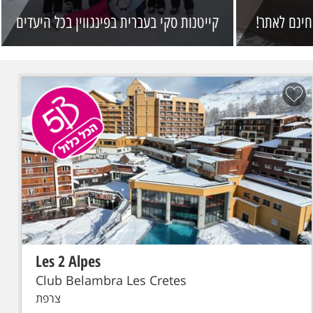
חינם לאתר!
קייטנות סקי בעברית בפינגווין בכל היעדים
Les 2 Alpes
הכל כלול
סקי פס מקומי
טיסת פינגווין: תל-אביב - גרנובל - Grenoble
טיסת פינגווין לגרנובל . כבודה: תיק יד עד 7 ק"ג, מזוודה + ציוד סקי עד
23 ק"ג
Club Belambra Les Cretes
צרפת