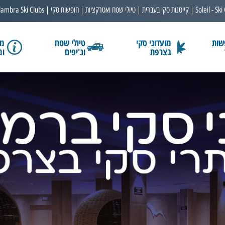
Soleil - Ski
קייטנות סקי בעברית
טיולי שטח ואטרקציות
חופשות סקי
lambra Ski Clubs
שות
מועדוני סקי
טיולי שטח
מב
בצרפת
וג'יפים
ומ