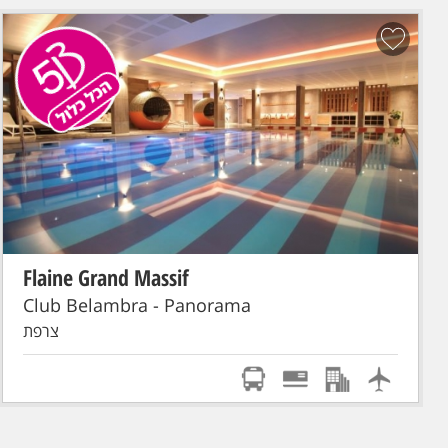
Flaine Grand Massif
הכל כלול!
סקי פס מורחב
טיסת אל על: תל-אביב - GENEVE
Club Belambra - Panorama
צרפת