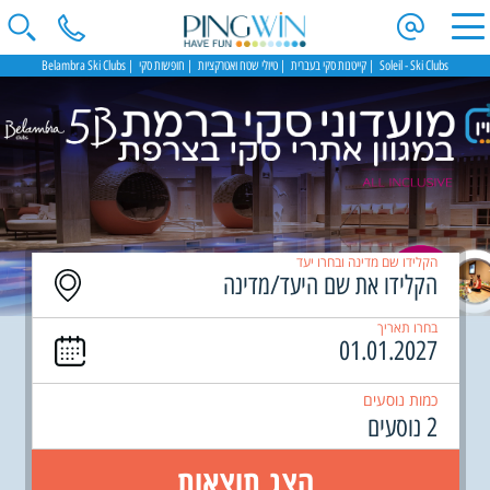
Soleil - Ski Clubs
קייטנות סקי בעברית
טיולי שטח ואטרקציות
חופשות סקי
Belambra Ski Clubs
הקלידו שם מדינה ובחרו יעד
בחרו תאריך
כמות נוסעים
2 נוסעים
הצג תוצאות