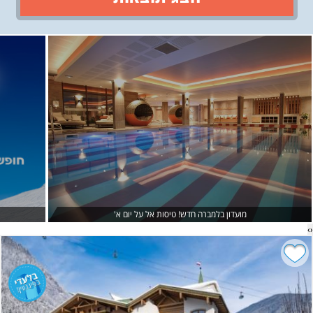
›
‹
מועדון בלמברה חדש! טיסות אל על יום א'
›
‹