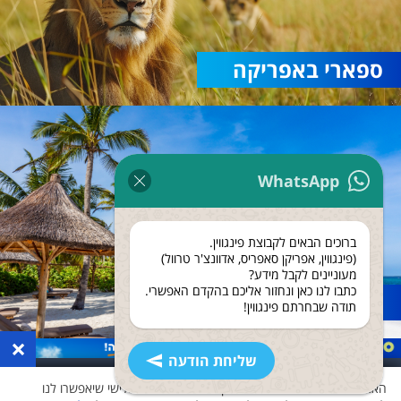
ספארי באפריקה
WhatsApp
ברוכים הבאים לקבוצת פינגווין.
(פינגווין, אפריקן סאפריס, אדוונצ'ר טרוול)
מעוניינים לקבל מידע?
כתבו לנו כאן ונחזור אליכם בהקדם האפשרי.
נופש בזנזיבר
תודה שבחרתם פינגווין!
×
שליחת הודעה
האתר שלנו משתמש בעוגיות ואוסף נתונים גם לצד שלישי שיאפשרו לנו