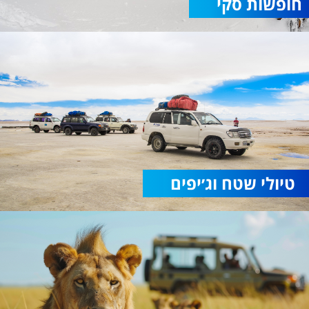
חופשות סקי
טיולי שטח וג׳יפים