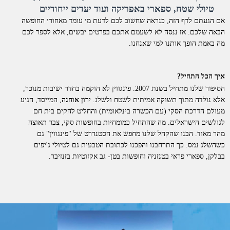
טיולי שטח, ספארי באפריקה ועוד יעדים ייחודיים
אם הגעתם לדף הזה, כנראה שחשוב לכם לדעת מי עומד מאחורי החופשה
הבאה שלכם. אז ננסה לא לשעמם אתכם בפרטים יבשים, אלא לספר לכם
מה באמת הופך אותנו למי שאנחנו.
איך הכל התחיל?
הסיפור שלנו מתחיל בשנת 2007. פינגווין לא הוקמה בחדר ישיבות מנוכר,
אלא נולדה מתוך תשוקה אמיתית לשטח ולשלג.
ירון אוחנה
, המייסד, הגיע
מעולם הדרכת הסקי (עם הכשרה בינלאומית) והחליט להקים בית חם
לגולשים הישראלים. מה שהתחיל כמומחיות בחופשות סקי, צבר תאוצה
מהר מאוד. הבנו שהקהל שלנו מחפש את הסטנדרט של "פינגווין" גם
כשהשלג נמס. כך התרחבנו והפכנו לכתובת הטבעית גם לטיולי ג'יפים
בבלקן, ספארי פראי בטנזניה וחופשות בטן- גב אקזוטיות בזנזיבר.
למה דווקא איתנו?
אנחנו לא סתם "מתווכים". פינגווין היא חברת תיירות סיטונאית וחברה
רשמית בארגון התעופה הבינלאומי
IATA
. כל החופשות שאנו מציעים
מוצעות ללקוחות בשיווק ישיר.
מה זה אומר מבחינתכם?