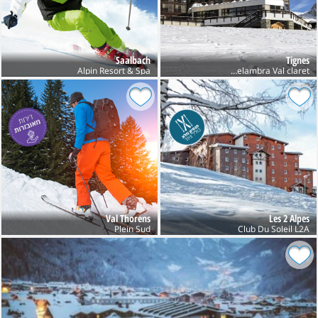
Saalbach
Tignes
Club Belambra Val claret חנוכה
Alpin Resort & Spa
Val Thorens
Les 2 Alpes
Plein Sud
Club Du Soleil L2A