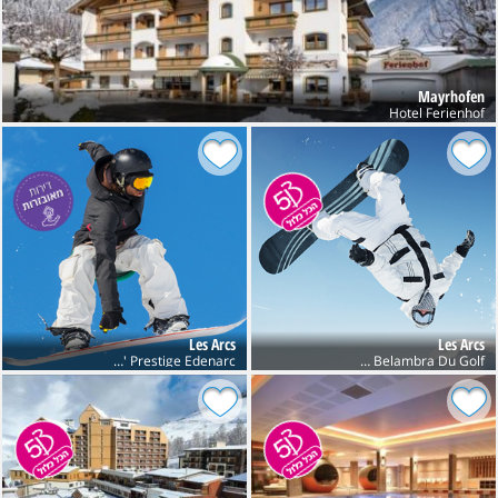
Mayrhofen
Hotel Ferienhof
Les Arcs
Les Arcs
Res' Prestige Edenarc
Club Belambra Du Golf