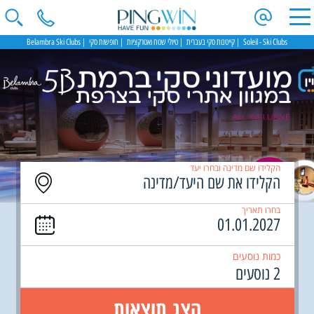
Soleil - Ski Clubs
קייטנות סקי בעברית
טיולי שטח ואטרקציות
חופשות סקי
Belambra Ski Clubs
הקלידו שם מדינה ובחרו יעד
בחרו תאריך
כמות נוסעים
2 נוסעים
הצג תוצאות