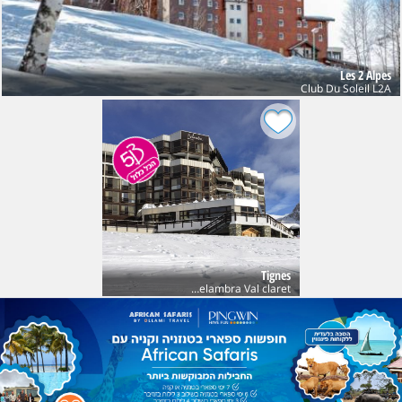
Les 2 Alpes
Club Du Soleil L2A
Tignes
Club Belambra Val claret חנוכה