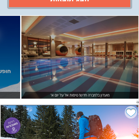
›
‹
מועדון בלמברה חדש! טיסות אל על יום א'
›
‹