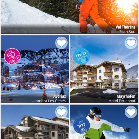
Val Thorens
Plein Sud
Avoriaz
Mayrhofen
Club Belambra Les Cimes
Hotel Ferienhof