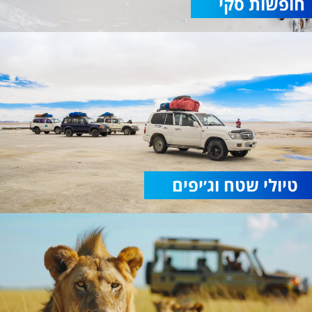
חופשות סקי
טיולי שטח וג׳יפים