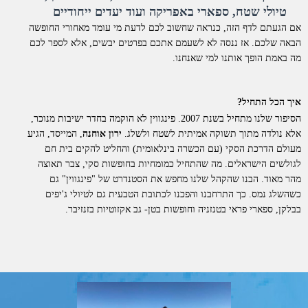
טיולי שטח, ספארי באפריקה ועוד יעדים ייחודיים
אם הגעתם לדף הזה, כנראה שחשוב לכם לדעת מי עומד מאחורי החופשה
הבאה שלכם. אז ננסה לא לשעמם אתכם בפרטים יבשים, אלא לספר לכם
מה באמת הופך אותנו למי שאנחנו.
איך הכל התחיל?
הסיפור שלנו מתחיל בשנת 2007. פינגווין לא הוקמה בחדר ישיבות מנוכר,
אלא נולדה מתוך תשוקה אמיתית לשטח ולשלג.
ירון אוחנה
, המייסד, הגיע
מעולם הדרכת הסקי (עם הכשרה בינלאומית) והחליט להקים בית חם
לגולשים הישראלים. מה שהתחיל כמומחיות בחופשות סקי, צבר תאוצה
מהר מאוד. הבנו שהקהל שלנו מחפש את הסטנדרט של "פינגווין" גם
כשהשלג נמס. כך התרחבנו והפכנו לכתובת הטבעית גם לטיולי ג'יפים
בבלקן, ספארי פראי בטנזניה וחופשות בטן- גב אקזוטיות בזנזיבר.
למה דווקא איתנו?
אנחנו לא סתם "מתווכים". פינגווין היא חברת תיירות סיטונאית וחברה
רשמית בארגון התעופה הבינלאומי
IATA
. כל החופשות שאנו מציעים
מוצעות ללקוחות בשיווק ישיר.
מה זה אומר מבחינתכם?