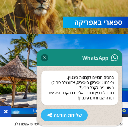
ספארי באפריקה
WhatsApp
ברוכים הבאים לקבוצת פינגווין.
(פינגווין, אפריקן סאפריס, אדוונצ'ר טרוול)
מעוניינים לקבל מידע?
כתבו לנו כאן ונחזור אליכם בהקדם האפשרי.
נופש בזנזיבר
תודה שבחרתם פינגווין!
×
שליחת הודעה
האתר שלנו משתמש בעוגיות ואוסף נתונים גם לצד שלישי שיאפשרו לנו