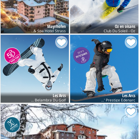
Mayrhofen
Oz en oisans
Sport & Spa Hotel Strass
Club Du Soleil - Oz
Les Arcs
Les Arcs
Club Belambra Du Golf
Res' Prestige Edenarc