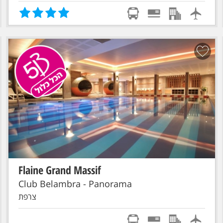
Flaine Grand Massif
הכל כלול!
סקי פס מורחב
טיסת אל על: תל-אביב - GENEVE
Club Belambra - Panorama
צרפת