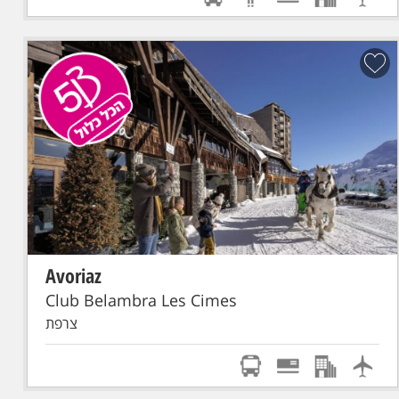
Avoriaz
הכל כלול
סקי פס מורחב
טיסת אל על: תל-אביב - GENEVE
Club Belambra Les Cimes
צרפת