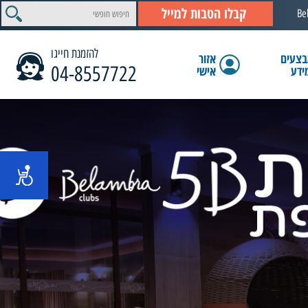
קבלו הטבות למייל
Be
להזמנת חייגו
צעים
אזור
04-8557722
ידע
אישי