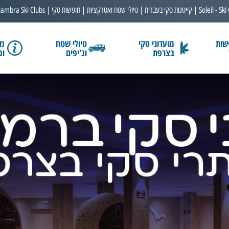
Soleil - Ski
קייטנות סקי בעברית
טיולי שטח ואטרקציות
חופשות סקי
lambra Ski Clubs
שות
מועדוני סקי
טיולי שטח
מב
בצרפת
וג'יפים
ומ