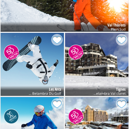
Val Thorens
Plein Sud
Les Arcs
Tignes
Club Belambra Val claret חנוכה
Club Belambra Du Golf