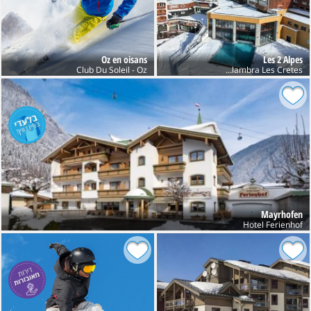
Oz en oisans
Les 2 Alpes
Club Du Soleil - Oz
Club Belambra Les Cretes
Mayrhofen
Hotel Ferienhof