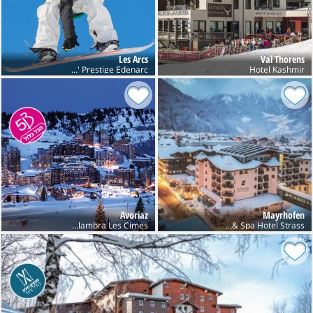
Les Arcs
Val Thorens
Res' Prestige Edenarc
Hotel Kashmir
Avoriaz
Mayrhofen
Club Belambra Les Cimes
Sport & Spa Hotel Strass