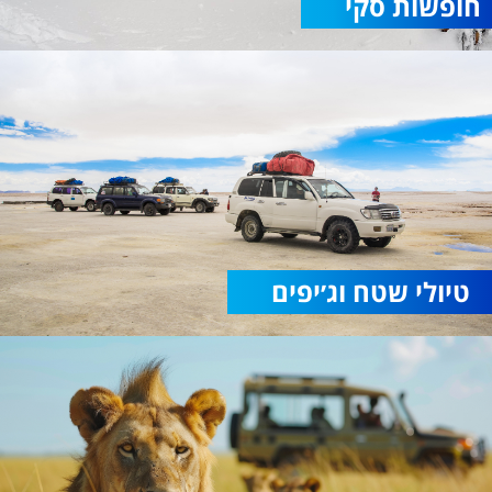
חופשות סקי
טיולי שטח וג׳יפים