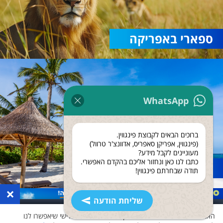
ספארי באפריקה
WhatsApp
ברוכים הבאים לקבוצת פינגווין.
(פינגווין, אפריקן סאפריס, אדוונצ'ר טרוול)
מעוניינים לקבל מידע?
כתבו לנו כאן ונחזור אליכם בהקדם האפשרי.
נופש בזנזיבר
תודה שבחרתם פינגווין!
×
שליחת הודעה
האתר שלנו משתמש בעוגיות ואוסף נתונים גם לצד שלישי שיאפשרו לנו