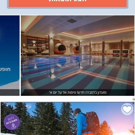
›
‹
מועדון בלמברה חדש! טיסות אל על יום א'
›
‹