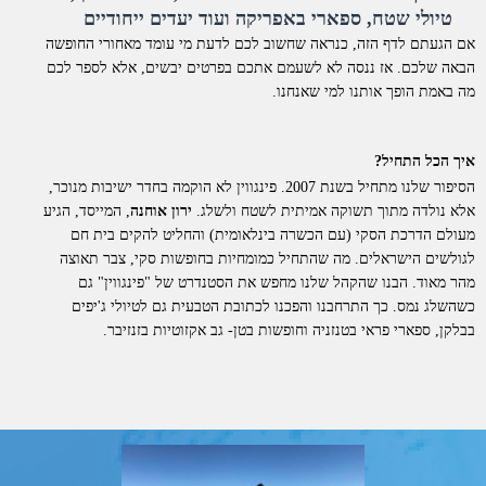
טיולי שטח, ספארי באפריקה ועוד יעדים ייחודיים
אם הגעתם לדף הזה, כנראה שחשוב לכם לדעת מי עומד מאחורי החופשה
הבאה שלכם. אז ננסה לא לשעמם אתכם בפרטים יבשים, אלא לספר לכם
מה באמת הופך אותנו למי שאנחנו.
איך הכל התחיל?
הסיפור שלנו מתחיל בשנת 2007. פינגווין לא הוקמה בחדר ישיבות מנוכר,
אלא נולדה מתוך תשוקה אמיתית לשטח ולשלג.
ירון אוחנה
, המייסד, הגיע
מעולם הדרכת הסקי (עם הכשרה בינלאומית) והחליט להקים בית חם
לגולשים הישראלים. מה שהתחיל כמומחיות בחופשות סקי, צבר תאוצה
מהר מאוד. הבנו שהקהל שלנו מחפש את הסטנדרט של "פינגווין" גם
כשהשלג נמס. כך התרחבנו והפכנו לכתובת הטבעית גם לטיולי ג'יפים
בבלקן, ספארי פראי בטנזניה וחופשות בטן- גב אקזוטיות בזנזיבר.
למה דווקא איתנו?
אנחנו לא סתם "מתווכים". פינגווין היא חברת תיירות סיטונאית וחברה
רשמית בארגון התעופה הבינלאומי
IATA
. כל החופשות שאנו מציעים
מוצעות ללקוחות בשיווק ישיר.
מה זה אומר מבחינתכם?