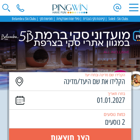
Soleil - Ski Clubs
קייטנות סקי בעברית
טיולי שטח ואטרקציות
חופשות סקי
Belambra Ski Clubs
הקלידו שם מדינה ובחרו יעד
בחרו תאריך
כמות נוסעים
2 נוסעים
הצג תוצאות