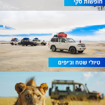
חופשות סקי
טיולי שטח וג׳יפים