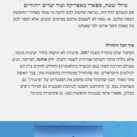
טיולי שטח, ספארי באפריקה ועוד יעדים ייחודיים
אם הגעתם לדף הזה, כנראה שחשוב לכם לדעת מי עומד מאחורי החופשה
הבאה שלכם. אז ננסה לא לשעמם אתכם בפרטים יבשים, אלא לספר לכם
מה באמת הופך אותנו למי שאנחנו.
איך הכל התחיל?
הסיפור שלנו מתחיל בשנת 2007. פינגווין לא הוקמה בחדר ישיבות מנוכר,
אלא נולדה מתוך תשוקה אמיתית לשטח ולשלג.
ירון אוחנה
, המייסד, הגיע
מעולם הדרכת הסקי (עם הכשרה בינלאומית) והחליט להקים בית חם
לגולשים הישראלים. מה שהתחיל כמומחיות בחופשות סקי, צבר תאוצה
מהר מאוד. הבנו שהקהל שלנו מחפש את הסטנדרט של "פינגווין" גם
כשהשלג נמס. כך התרחבנו והפכנו לכתובת הטבעית גם לטיולי ג'יפים
בבלקן, ספארי פראי בטנזניה וחופשות בטן- גב אקזוטיות בזנזיבר.
למה דווקא איתנו?
אנחנו לא סתם "מתווכים". פינגווין היא חברת תיירות סיטונאית וחברה
רשמית בארגון התעופה הבינלאומי
IATA
. כל החופשות שאנו מציעים
מוצעות ללקוחות בשיווק ישיר.
מה זה אומר מבחינתכם?