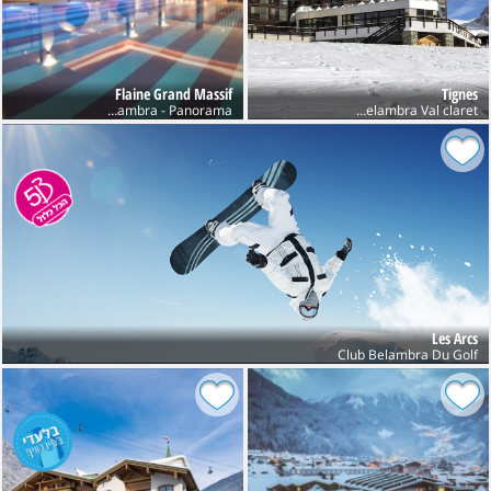
Flaine Grand Massif
Tignes
Club Belambra Val claret חנוכה
Club Belambra - Panorama
Les Arcs
Club Belambra Du Golf