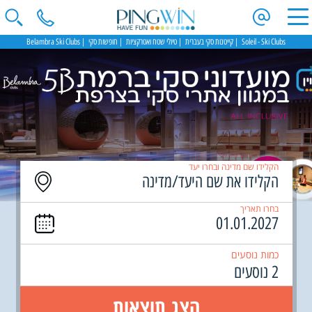
Soleil - Ski Clubs
קייטנות סקי בעברית
טיולי שטח ואטרקציות
חופשות סקי
Belambra Ski Clubs
הקלידו שם מדינה ובחרו יעד
בחרו תאריך
כמות נוסעים
2 נוסעים
הצג תוצאות