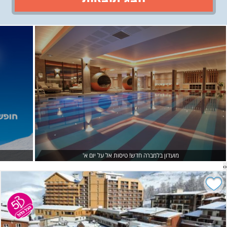
›
‹
מועדון בלמברה חדש! טיסות אל על יום א'
›
‹