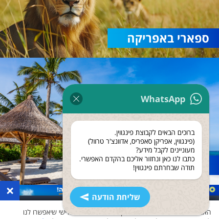
ספארי באפריקה
WhatsApp
ברוכים הבאים לקבוצת פינגווין.
(פינגווין, אפריקן סאפריס, אדוונצ'ר טרוול)
מעוניינים לקבל מידע?
כתבו לנו כאן ונחזור אליכם בהקדם האפשרי.
נופש בזנזיבר
תודה שבחרתם פינגווין!
×
שליחת הודעה
האתר שלנו משתמש בעוגיות ואוסף נתונים גם לצד שלישי שיאפשרו לנו