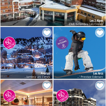
Les 2 Alpes
Club Belambra Les Cretes
Avoriaz
Les Arcs
Club Belambra Les Cimes
Res' Prestige Edenarc